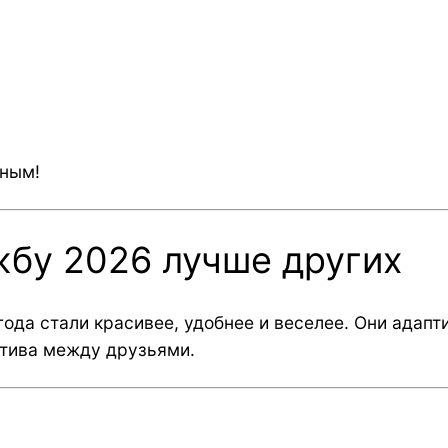
ьным!
жбу 2026 лучше других
 года стали красивее, удобнее и веселее. Они адап
ктива между друзьями.