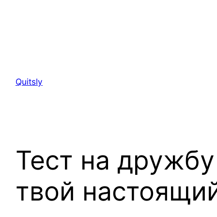
Skip
to
Quitsly
content
Тест на дружбу
твой настоящий